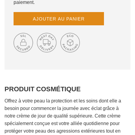
paiement.
C
AJOUTER AU PANIER
H
A
R
G
E
M
E
N
T
E
PRODUIT COSMÉTIQUE
N
C
O
Offrez à votre peau la protection et les soins dont elle a
U
besoin pour commencer la journée avec éclat grâce à
R
notre crème de jour de qualité supérieure. Cette crème
S
spécialement conçue est votre alliée quotidienne pour
.
protéger votre peau des agressions extérieures tout en
.