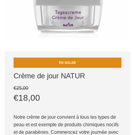
EN SOLDE
Crème de jour NATUR
Prix
Prix
€25,00
réduit
régulier
€18,00
Notre crème de jour convient à tous les types de
peau et est exempte de produits chimiques nocifs
et de parabènes. Commencez votre journée avec