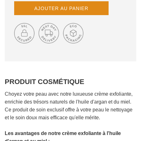
C
AJOUTER AU PANIER
H
A
R
G
E
M
E
N
T
E
PRODUIT COSMÉTIQUE
N
C
O
Choyez votre peau avec notre luxueuse crème exfoliante,
U
enrichie des trésors naturels de l'huile d'argan et du miel.
R
Ce produit de soin exclusif offre à votre peau le nettoyage
S
et le soin doux mais efficace qu'elle mérite.
.
.
Les avantages de notre crème exfoliante à l'huile
.