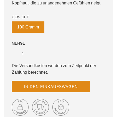
Kopfhaut, die zu unangenehmen Gefühlen neigt.
GEWICHT
100 Gramm
MENGE
Die Versandkosten werden zum Zeitpunkt der
Zahlung berechnet.
W
IN DEN EINKAUFSWAGEN
I
R
D
G
E