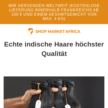
WIR VERSENDEN WELTWEIT (KOSTENLOSE
LIEFERUNG INNERHALB FRANKREICHS AB
100 € UND EINEM GESAMTGEWICHT VON
MAX. 4 KG)
Echte indische Haare höchster
Qualität