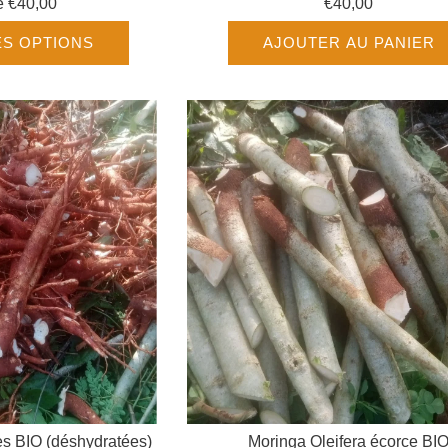
de
€40,00
€40,00
ES OPTIONS
AJOUTER AU PANIER
es BIO (déshydratées)
Moringa Oleifera écorce BI