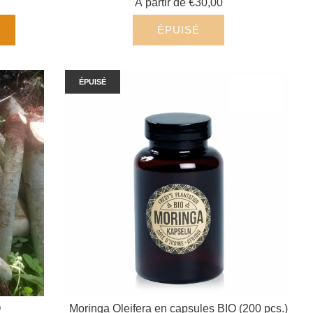
À partir de
€30,00
ÉPUISÉ
ÉPUISÉ
O
Moringa Oleifera en capsules BIO (200 pcs.)