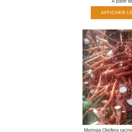
À partir 
AFFICHER L
Moringa Oleifera racin