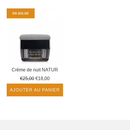
EN SOLDE
Crème de nuit NATUR
Prix
€25,00
€18,00
régulier
AJOUTER AU PANIER