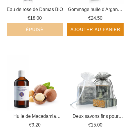
Eau de rose de Damas BIO
Gommage huile d'Argan et
miel NATUR
€18,00
€24,50
ÉPUISÉ
AJOUTER AU PANIER
Huile de Macadamia
Deux savons fins pour
cosmétique BIO
visage & corps NATUR
€9,20
€15,00