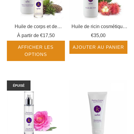
Huile de corps et de
Huile de ricin cosmétique
massage Pin NATUR
NATUR
À partir de
€17,50
€35,00
AFFICHER LES
AJOUTER AU PANIER
OPTIONS
ÉPUISÉ