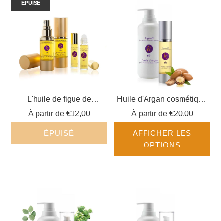
ÉPUISÉ
L'huile de figue de
Huile d'Argan cosmétique
Barbarie
BIO
À partir de
€12,00
À partir de
€20,00
ÉPUISÉ
AFFICHER LES
OPTIONS