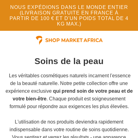
NOUS EXPÉDIONS DANS LE MONDE ENTIER
(LIVRAISON GRATUITE EN FRANCE À
PARTIR DE 100 € ET D'UN POIDS TOTAL DE 4
KG MAX.)
Soins de la peau
Les véritables cosmétiques naturels incarnent l'essence
de la beauté naturelle. Notre petite collection offre une
expérience exclusive
qui prend soin de votre peau et de
votre bien-être
. Chaque produit est soigneusement
formulé pour répondre aux exigences les plus élevées.
L'utilisation de nos produits deviendra rapidement
indispensable dans votre routine de soins quotidienne.
Vous sentirez et verrez les résultats - une apparence