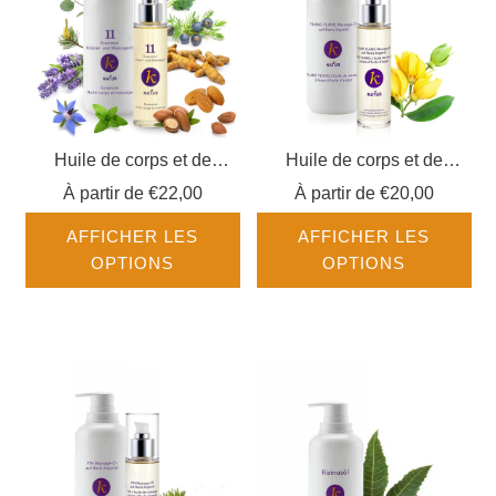
Huile de corps et de
Huile de corps et de
massage 11 essences
massage Ylang-Ylang
À partir de
€22,00
À partir de
€20,00
NATUR
NATUR
AFFICHER LES
AFFICHER LES
OPTIONS
OPTIONS