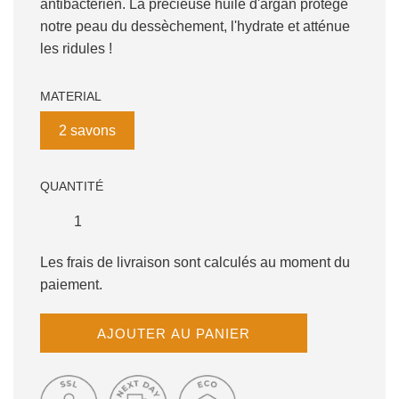
antibactérien. La précieuse huile d'argan protège
notre peau du dessèchement, l'hydrate et atténue
les ridules !
MATERIAL
2 savons
QUANTITÉ
Les frais de livraison sont calculés au moment du
paiement.
C
AJOUTER AU PANIER
H
A
R