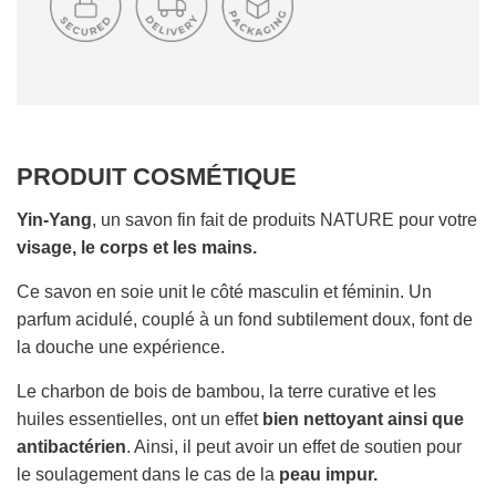
G
E
M
E
N
T
E
PRODUIT COSMÉTIQUE
N
C
O
Yin-Yang
, un savon fin fait de produits NATURE pour votre
U
visage, le corps et les mains.
R
S
Ce savon en soie unit le côté masculin et féminin. Un
.
parfum acidulé, couplé à un fond subtilement doux, font de
.
la douche une expérience.
.
Le charbon de bois de bambou, la terre curative et les
huiles essentielles, ont un effet
bien nettoyant
ainsi que
antibactérien
. Ainsi, il peut avoir un effet de soutien pour
le soulagement dans le cas de la
peau impur.