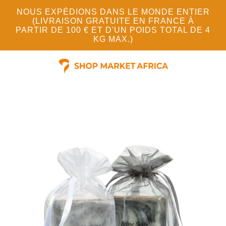
NOUS EXPÉDIONS DANS LE MONDE ENTIER
(LIVRAISON GRATUITE EN FRANCE À
PARTIR DE 100 € ET D'UN POIDS TOTAL DE 4
KG MAX.)