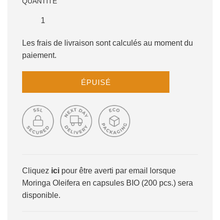
QUANTITÉ
Les frais de livraison sont calculés au moment du
paiement.
C
ÉPUISÉ
H
A
R
G
E
M
E
N
Cliquez
ici
pour être averti par email lorsque
T
Moringa Oleifera en capsules BIO (200 pcs.) sera
E
N
disponible.
C
O