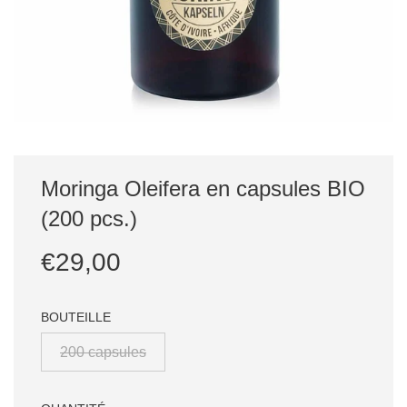
Moringa Oleifera en capsules BIO
(200 pcs.)
Prix
Prix
€29,00
réduit
régulier
BOUTEILLE
200 capsules