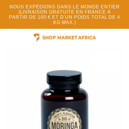
NOUS EXPÉDIONS DANS LE MONDE ENTIER
(LIVRAISON GRATUITE EN FRANCE À
PARTIR DE 100 € ET D'UN POIDS TOTAL DE 4
KG MAX.)