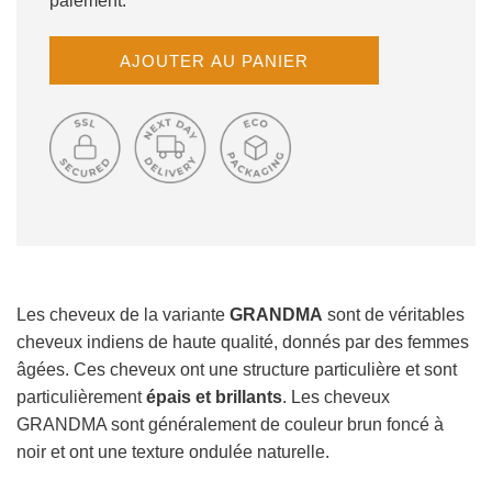
paiement.
C
AJOUTER AU PANIER
H
A
R
G
E
M
E
N
T
E
N
Les cheveux de la variante
GRANDMA
sont de véritables
C
cheveux indiens de haute qualité, donnés par des femmes
O
âgées. Ces cheveux ont une structure particulière et sont
U
particulièrement
épais et brillants
. Les cheveux
R
GRANDMA sont généralement de couleur brun foncé à
S
.
noir et ont une texture ondulée naturelle.
.