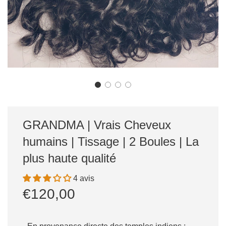
GRANDMA | Vrais Cheveux
humains | Tissage | 2 Boules | La
plus haute qualité
4 avis
Prix
Prix
€120,00
réduit
régulier