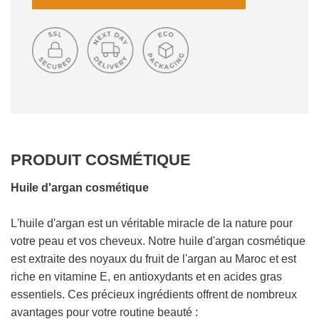
H
A
R
G
E
M
E
N
T
E
PRODUIT COSMÉTIQUE
N
C
O
Huile d'argan cosmétique
U
R
L'huile d'argan est un véritable miracle de la nature pour
S
votre peau et vos cheveux. Notre huile d'argan cosmétique
.
est extraite des noyaux du fruit de l'argan au Maroc et est
.
riche en vitamine E, en antioxydants et en acides gras
.
essentiels. Ces précieux ingrédients offrent de nombreux
avantages pour votre routine beauté :