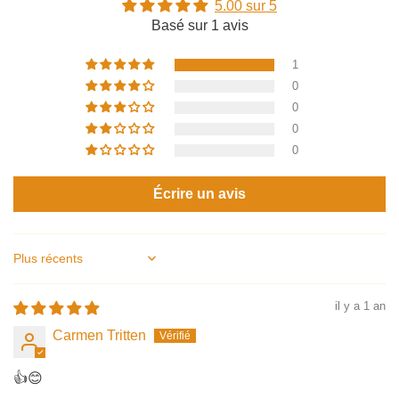
5.00 sur 5
Basé sur 1 avis
1
0
0
0
0
Écrire un avis
Sort by
il y a 1 an
Carmen Tritten
👍😊