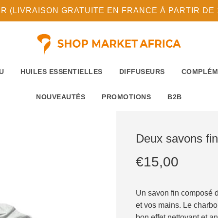
(LIVRAISON GRATUITE EN FRANCE À PARTIR DE 10
U
HUILES ESSENTIELLES
DIFFUSEURS
COMPLÉM
NOUVEAUTÉS
PROMOTIONS
B2B
Deux savons fi
Prix
Prix
€15,00
réduit
régulier
Un savon fin composé d
et vos mains. Le charbon
bon effet nettoyant et a