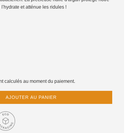
hydrate et atténue les ridules !
sont calculés au moment du paiement.
C
AJOUTER AU PANIER
H
A
R
G
E