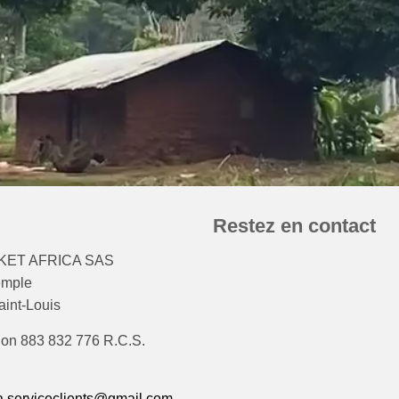
Restez en contact
ET AFRICA SAS
emple
int-Louis
ion 883 832 776 R.C.S.
.serviceclients@gmail.com