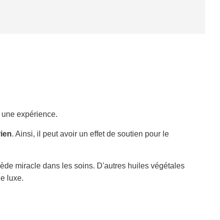
M
E
N
T
E
N
C
O
U
R
S
e une expérience.
.
.
rien
. Ainsi, il peut avoir un effet de soutien pour le
.
ède miracle dans les soins. D'autres huiles végétales
e luxe.