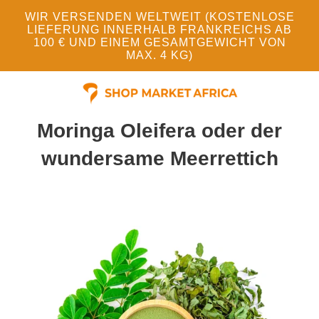
WIR VERSENDEN WELTWEIT (KOSTENLOSE
LIEFERUNG INNERHALB FRANKREICHS AB
100 € UND EINEM GESAMTGEWICHT VON
MAX. 4 KG)
Moringa Oleifera oder der
wundersame Meerrettich