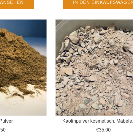
 ANSEHEN
IN DEN EINKAUFSWAGE
Pulver
Kaolinpulver kosmetisch, Mabele
Kalaba, Logoni, Lokpo (weiße To
,50
€35,00