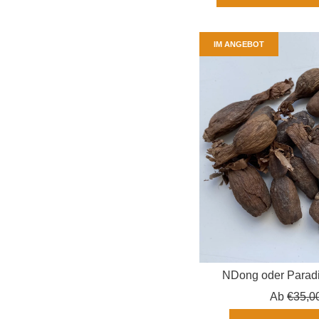
IM ANGEBOT
NDong oder Paradi
Norma
Ab
€35,0
Preis