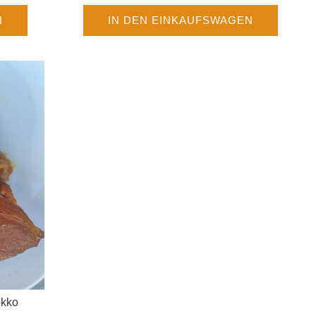
Preis
N
IN DEN EINKAUFSWAGEN
okko