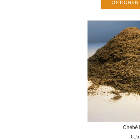
OPTIONEN
Chébé 
€15