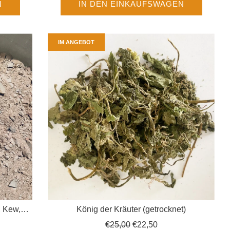
N
IN DEN EINKAUFSWAGEN
IM ANGEBOT
, Kew,
König der Kräuter (getrocknet)
nerde)
Normaler
€25,00
€22,50