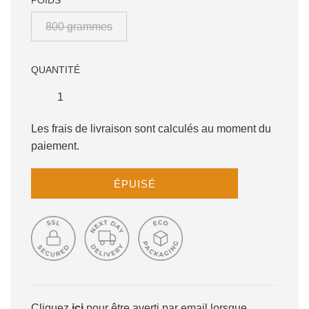
POIDS
800 grammes
QUANTITÉ
Les frais de livraison sont calculés au moment du
paiement.
C
ÉPUISÉ
H
A
R
G
E
M
E
N
Cliquez
ici
pour être averti par email lorsque