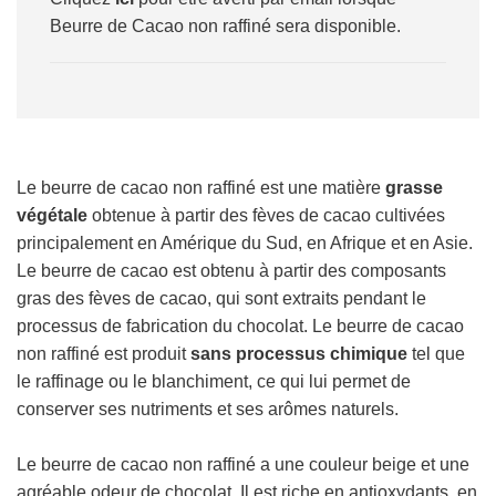
T
Beurre de Cacao non raffiné sera disponible.
E
N
C
O
U
R
S
Le beurre de cacao non raffiné est une matière
grasse
.
végétale
obtenue à partir des fèves de cacao cultivées
.
.
principalement en Amérique du Sud, en Afrique et en Asie.
Le beurre de cacao est obtenu à partir des composants
gras des fèves de cacao, qui sont extraits pendant le
processus de fabrication du chocolat. Le beurre de cacao
non raffiné est produit
sans processus chimique
tel que
le raffinage ou le blanchiment, ce qui lui permet de
conserver ses nutriments et ses arômes naturels.
Le beurre de cacao non raffiné a une couleur beige et une
agréable odeur de chocolat. Il est riche en antioxydants, en