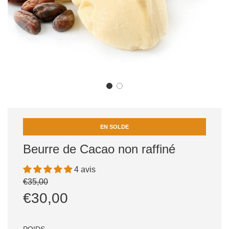
EN SOLDE
Beurre de Cacao non raffiné
4 avis
Prix
Prix
€35,00
réduit
régulier
€30,00