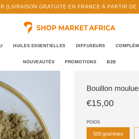
(LIVRAISON GRATUITE EN FRANCE À PARTIR DE 10
U
HUILES ESSENTIELLES
DIFFUSEURS
COMPLÉM
NOUVEAUTÉS
PROMOTIONS
B2B
Bouillon moulue
Prix
Prix
€15,00
réduit
régulier
POIDS
500 grammes