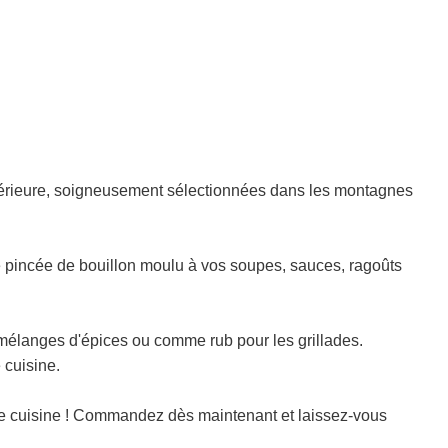
O
U
R
S
.
.
.
upérieure, soigneusement sélectionnées dans les montagnes
e pincée de bouillon moulu à vos soupes, sauces, ragoûts
mélanges d'épices ou comme rub pour les grillades.
 cuisine.
re cuisine ! Commandez dès maintenant et laissez-vous