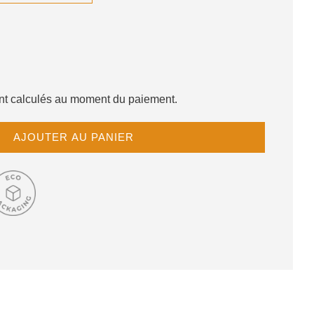
sont calculés au moment du paiement.
C
AJOUTER AU PANIER
H
A
R
G
E
M
E
N
T
E
N
C