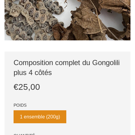
Composition complet du Gongolili
plus 4 côtés
Prix
Prix
€25,00
réduit
régulier
POIDS
1 ensemble (200g)