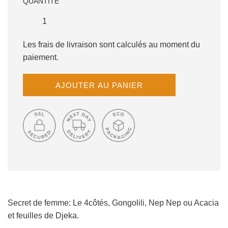
QUANTITÉ
Les frais de livraison sont calculés au moment du
paiement.
C
AJOUTER AU PANIER
H
A
R
G
E
M
E
N
T
E
N
Secret de femme: Le 4côtés, Gongolili,
Nep Nep ou Acacia
C
et feuilles de Djeka.
O