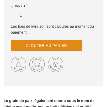
QUANTITÉ
Les frais de livraison sont calculés au moment du
paiement.
C
AJOUTER AU PANIER
H
A
R
G
E
M
E
N
T
E
N
Le grain de paix, également connu sous le nom de
C
jujube maniguette, est un fruit délicieux et nutritif