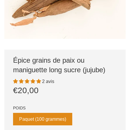
Épice grains de paix ou
maniguette long sucre (jujube)
2 avis
Prix
Prix
€20,00
réduit
régulier
POIDS
Paquet (100 grammes)