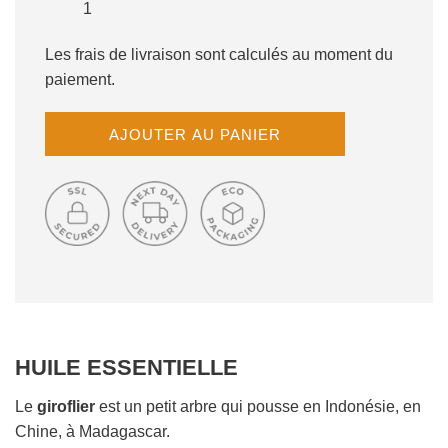
Les frais de livraison sont calculés au moment du
paiement.
C
AJOUTER AU PANIER
H
A
R
G
E
M
E
N
T
E
HUILE ESSENTIELLE
N
C
O
Le
giroflier
est un petit arbre qui pousse en Indonésie, en
U
Chine, à Madagascar.