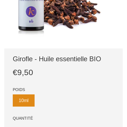
Girofle - Huile essentielle BIO
Prix
Prix
€9,50
réduit
régulier
POIDS
10ml
QUANTITÉ