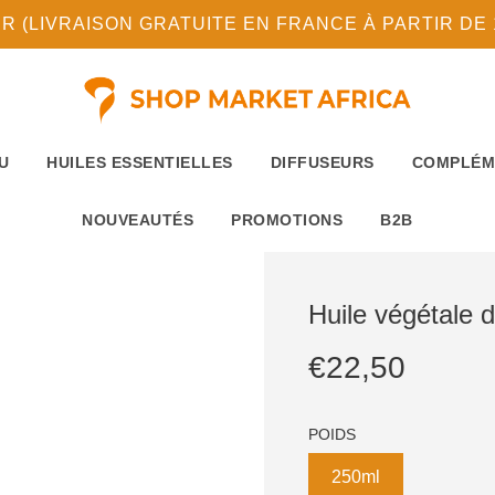
(LIVRAISON GRATUITE EN FRANCE À PARTIR DE 10
U
HUILES ESSENTIELLES
DIFFUSEURS
COMPLÉM
NOUVEAUTÉS
PROMOTIONS
B2B
Huile végétale
Prix
Prix
€22,50
réduit
régulier
POIDS
250ml