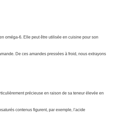
O
U
R
S
.
.
n oméga-6. Elle peut être utilisée en cuisine pour son
.
 d’amande. De ces amandes pressées à froid, nous extrayons
rticulièrement précieuse en raison de sa teneur élevée en
nsaturés contenus figurent, par exemple, l'acide