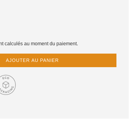
sont calculés au moment du paiement.
C
AJOUTER AU PANIER
H
A
R
G
E
M
E
N
T
E
N
C