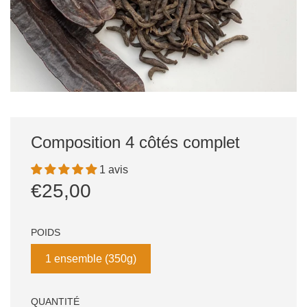
Composition 4 côtés complet
1 avis
Prix
Prix
€25,00
réduit
régulier
POIDS
1 ensemble (350g)
QUANTITÉ