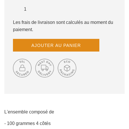
Les frais de livraison sont calculés au moment du
paiement.
C
AJOUTER AU PANIER
H
A
R
G
E
M
E
N
T
E
N
L'ensemble composé de
C
- 100 grammes 4 côtés
O