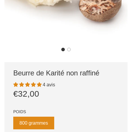
Beurre de Karité non raffiné
4 avis
Prix
Prix
€32,00
réduit
régulier
POIDS
800 grammes