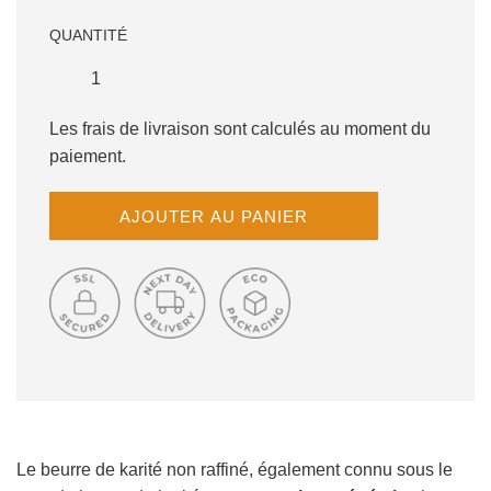
QUANTITÉ
Les frais de livraison sont calculés au moment du
paiement.
C
AJOUTER AU PANIER
H
A
R
G
E
M
E
N
T
E
N
Le beurre de karité non raffiné, également connu sous le