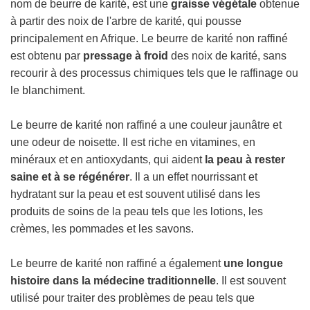
C
nom de beurre de karité, est une
graisse végétale
obtenue
O
à partir des noix de l'arbre de karité, qui pousse
U
principalement en Afrique. Le beurre de karité non raffiné
R
est obtenu par
pressage à froid
des noix de karité, sans
S
.
recourir à des processus chimiques tels que le raffinage ou
.
le blanchiment.
.
Le beurre de karité non raffiné a une couleur jaunâtre et
une odeur de noisette. Il est riche en vitamines, en
minéraux et en antioxydants, qui aident
la peau à rester
saine et à se régénérer
. Il a un effet nourrissant et
hydratant sur la peau et est souvent utilisé dans les
produits de soins de la peau tels que les lotions, les
crèmes, les pommades et les savons.
Le beurre de karité non raffiné a également
une longue
histoire dans la médecine traditionnelle
. Il est souvent
utilisé pour traiter des problèmes de peau tels que