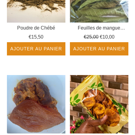
Poudre de Chébé
Feuilles de mangue
séchées
Prix
€15,50
€25,00
€10,00
régulier
AJOUTER AU PANIER
AJOUTER AU PANIER