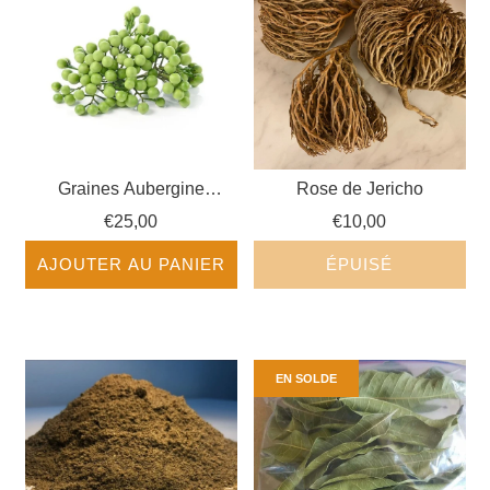
Graines Aubergine
Rose de Jericho
Sauvage séchée - Fruits
€25,00
€10,00
Exotiques
AJOUTER AU PANIER
ÉPUISÉ
EN SOLDE