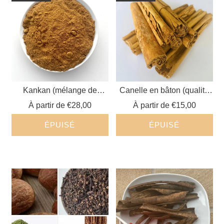
Kankan (mélange de
Canelle en bâton (qualité
condiments des épices)
supérieure)
À partir de
€28,00
À partir de
€15,00
ÉPUISÉ
ÉPUISÉ