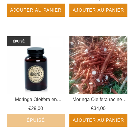
AJOUTER AU PANIER
AJOUTER AU PANIER
ÉPUISÉ
Moringa Oleifera en
Moringa Oleifera racines
capsules BIO (200 pcs.)
BIO (déshydratées)
€29,00
€34,00
ÉPUISÉ
AJOUTER AU PANIER