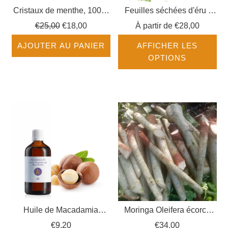
Cristaux de menthe, 100%
Feuilles séchées d'éru /
purs
okok / fumbwa
Prix
€25,00
€18,00
À partir de
€28,00
régulier
AJOUTER AU PANIER
AFFICHER LES
OPTIONS
Huile de Macadamia
Moringa Oleifera écorce
cosmétique BIO
BIO
€9,20
€34,00