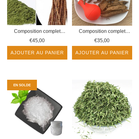
Composition complet
Composition complet
Secret des Hommes
Secret des Hommes avec
€45,00
€35,00
Materiel
AJOUTER AU PANIER
AJOUTER AU PANIER
EN SOLDE