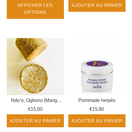
AFFICHER LES
AJOUTER AU PANIER
OPTIONS
Ndo’o, Ogbono (Mango
Pommade herpès
pâte pressée, mangue
€15,00
€15,90
sauvage)
AJOUTER AU PANIER
AJOUTER AU PANIER