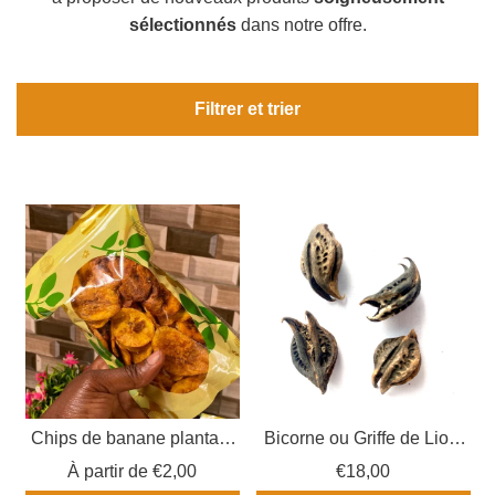
sélectionnés
dans notre offre.
Filtrer et trier
Chips de banane plantain
Bicorne ou Griffe de Lion,
mûre
ou Warabassoni en
À partir de
€2,00
€18,00
Mandingue