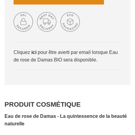
H
A
R
G
E
M
E
N
Cliquez
ici
pour être averti par email lorsque Eau
T
de rose de Damas BIO sera disponible.
E
N
C
O
U
R
S
PRODUIT COSMÉTIQUE
.
.
Eau de rose de Damas - La quintessence de la beauté
.
naturelle