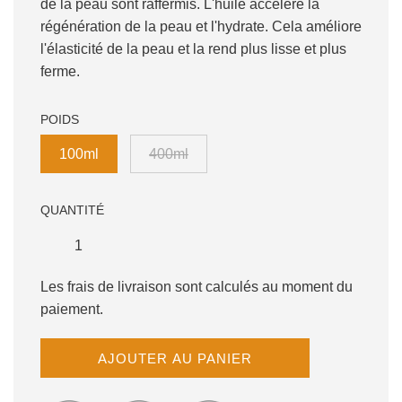
de la peau sont raffermis. L'huile accélère la
régénération de la peau et l'hydrate. Cela améliore
l'élasticité de la peau et la rend plus lisse et plus
ferme.
POIDS
100ml
400ml
QUANTITÉ
Les frais de livraison sont calculés au moment du
paiement.
C
AJOUTER AU PANIER
H
A