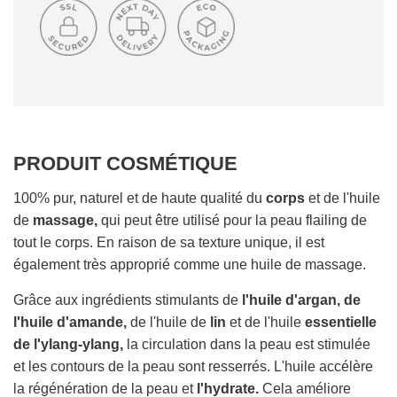
R
G
E
M
E
N
T
E
PRODUIT COSMÉTIQUE
N
C
O
100% pur, naturel et de haute qualité du
corps
et de l'huile
U
de
massage,
qui peut être utilisé pour la peau flailing de
R
tout le corps. En raison de sa texture unique, il est
S
également très approprié comme une huile de massage.
.
.
Grâce aux ingrédients stimulants de
l'huile d'argan, de
.
l'huile d'amande,
de l'huile de
lin
et de l'huile
essentielle
de l'ylang-ylang,
la circulation dans la peau est stimulée
et les contours de la peau sont resserrés. L'huile accélère
la régénération de la peau et
l'hydrate.
Cela améliore