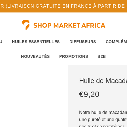
(LIVRAISON GRATUITE EN FRANCE À PARTIR DE 10
U
HUILES ESSENTIELLES
DIFFUSEURS
COMPLÉM
NOUVEAUTÉS
PROMOTIONS
B2B
Huile de Macad
Prix
Prix
€9,20
réduit
régulier
Notre huile de macadami
une pureté et une quali
nocifs et de parabènes,