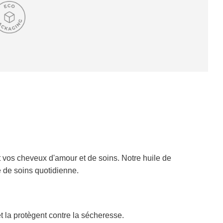
R
G
E
M
E
N
T
E
N
C
O
U
R
S
.
t vos cheveux d'amour et de soins. Notre huile de
.
e de soins quotidienne.
.
t la protègent contre la sécheresse.