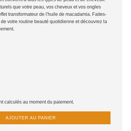
aturels que votre peau, vos cheveux et vos ongles
effet transformateur de l'huile de macadamia. Faites-
 de votre routine beauté quotidienne et découvrez la
lement.
sont calculés au moment du paiement.
C
AJOUTER AU PANIER
H
A