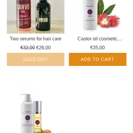
Two serums for hair care
Castor oil cosmetic
NATUR
Regular
€32,00
€26,00
€35,00
price
SOLD OUT
ADD TO CART