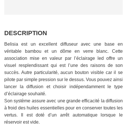
M
E
N
T
E
DESCRIPTION
N
C
O
Belisia est un excellent diffuseur avec une base en
U
véritable bambou et un dôme en verre blanc. Cette
R
association mise en valeur par l’éclairage led offre un
S
visuel resplendissant qui est l’une des raisons de son
.
succès. Autre particularité, aucun bouton visible car il se
.
pilote par simple pression sur le dessus. Vous pouvez ainsi
.
lancer la diffusion et choisir indépendamment le type
d’éclairage souhaité.
Son système assure avec une grande efficacité la diffusion
à froid des huiles essentielles pour en conserver toutes les
vertus. Il est doté d’un arrêt automatique lorsque le
réservoir est vide.