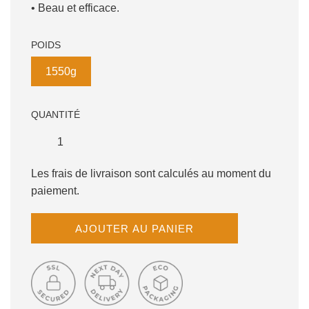
• Beau et efficace.
POIDS
1550g
QUANTITÉ
Les frais de livraison sont calculés au moment du
paiement.
C
AJOUTER AU PANIER
H
A
R
G
E