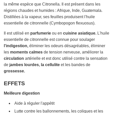
U
la même espèce que Citronella. Il est présent dans les
R
régions chaudes et humides : Afrique, Inde, Guatemala.
S
Distillées à la vapeur, ses feuilles produisent l'huile
.
essentielle de citronnelle (Cymbopogon flexuosus).
.
.
Il est utilisé en
parfumerie
ou en
cuisine asiatique.
L'huile
essentielle de citronnelle est connue pour soulager
l'indigestion,
éliminer les odeurs désagréables, éliminer
les
moments calmes
de tension nerveuse, améliorer la
circulation
artérielle et est donc utilisé contre la sensation
de
jambes lourdes,
la cellulite
et les bandes de
grossesse.
EFFETS
Meilleure digestion
Aide à réguler l'appétit
Lutte contre les ballonnements, les coliques et les