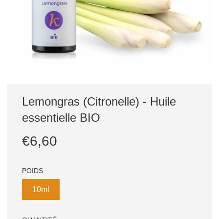
Lemongras (Citronelle) - Huile
essentielle BIO
Prix
Prix
€6,60
réduit
régulier
POIDS
10ml