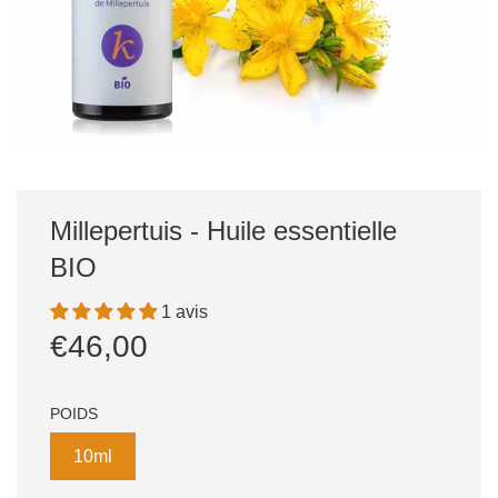
Millepertuis - Huile essentielle
BIO
1 avis
Prix
Prix
€46,00
réduit
régulier
POIDS
10ml