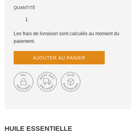
QUANTITÉ
Les frais de livraison sont calculés au moment du
paiement.
C
AJOUTER AU PANIER
H
A
R
G
E
M
E
N
T
E
HUILE ESSENTIELLE
N
C