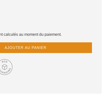
sont calculés au moment du paiement.
C
AJOUTER AU PANIER
H
A
R
G
E
M
E
N
T
E
N
C