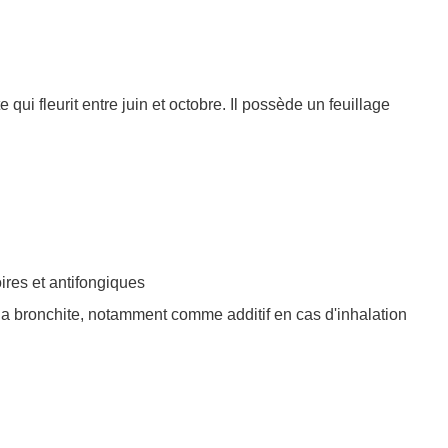
O
U
R
S
.
i fleurit entre juin et octobre. Il possède un feuillage
.
.
ires et antifongiques
que la bronchite, notamment comme additif en cas d'inhalation