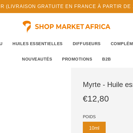
(LIVRAISON GRATUITE EN FRANCE À PARTIR DE 10
U
HUILES ESSENTIELLES
DIFFUSEURS
COMPLÉM
NOUVEAUTÉS
PROMOTIONS
B2B
Myrte - Huile e
Prix
Prix
€12,80
réduit
régulier
POIDS
10ml