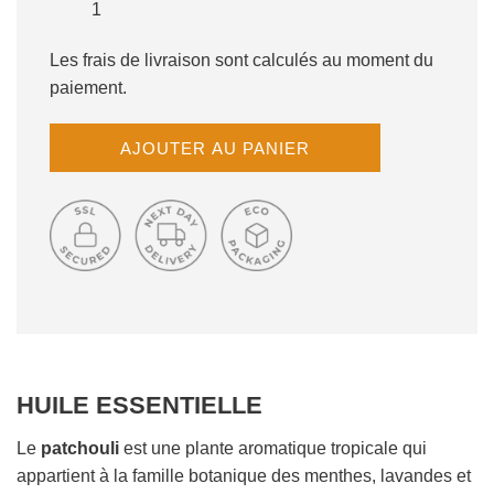
Les frais de livraison sont calculés au moment du
paiement.
C
AJOUTER AU PANIER
H
A
R
G
E
M
E
N
T
E
HUILE ESSENTIELLE
N
C
O
Le
patchouli
est une plante aromatique tropicale qui
U
appartient à la famille botanique des menthes, lavandes et