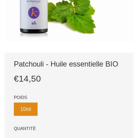
Patchouli - Huile essentielle BIO
Prix
Prix
€14,50
réduit
régulier
POIDS
10ml
QUANTITÉ