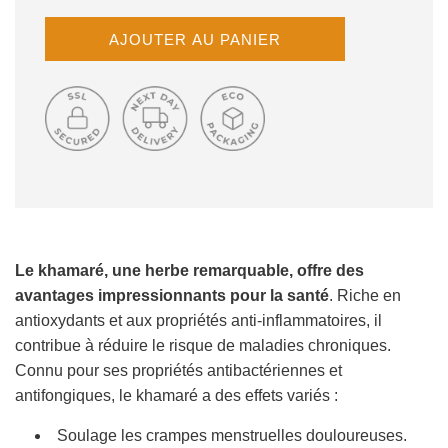
C
AJOUTER AU PANIER
H
A
R
G
E
M
E
N
T
E
N
Le khamaré, une herbe remarquable, offre des
C
avantages impressionnants pour la santé
. Riche en
O
antioxydants et aux propriétés anti-inflammatoires, il
U
contribue à réduire le risque de maladies chroniques.
R
Connu pour ses propriétés antibactériennes et
S
.
antifongiques, le khamaré a des effets variés :
.
Soulage les crampes menstruelles douloureuses.
.