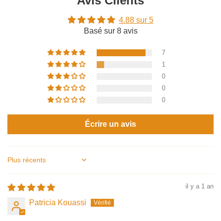
Avis Clients
4.88 sur 5
Basé sur 8 avis
7
1
0
0
0
Écrire un avis
Sort by
il y a 1 an
Patricia Kouassi