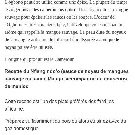
N
L'ogbono peut être utilisé comme une épice. La plupart du temps
C
les nigerians et les camerounais utilisent les noyaux de la mangue
O
sauvage pour épaissir les sauces ou les soupes. L'odeur de
U
l'Ogbono est très caractéristique, il développe en le cuisinant un
R
arôme qui rappelle la mangue sauvage. La peau dure du noyaux
S
.
de la mangue africaine doit d'abord être fissurée avant que le
.
noyau puisse être utilisée.
.
L'origine du produit est le Cameroun.
Recette du Nfiang ndo'o (sauce de noyau de mangues
sauvage ou sauce Mango, accompagné du couscous
de manioc
Cette recette est l'un des plats préférés des familles
africaine.
Préparez suffisamment du bois ou alors cuisinez avec du
gaz domestique.