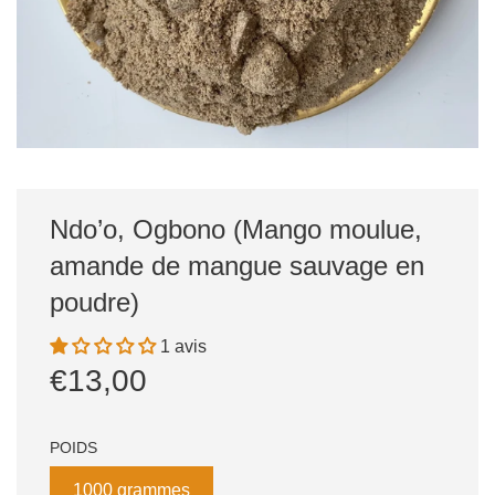
Ndo’o, Ogbono (Mango moulue,
amande de mangue sauvage en
poudre)
1 avis
Prix
Prix
€13,00
réduit
régulier
POIDS
1000 grammes