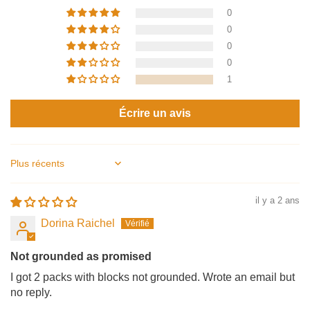
0
0
0
0
1
Écrire un avis
Sort by
il y a 2 ans
Dorina Raichel
Not grounded as promised
I got 2 packs with blocks not grounded. Wrote an email but
no reply.