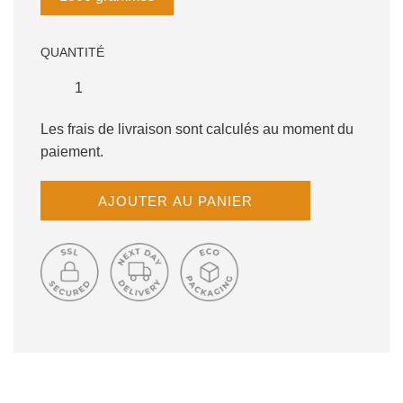
QUANTITÉ
Les frais de livraison sont calculés au moment du
paiement.
C
AJOUTER AU PANIER
H
A
R
G
E
M
E
N
T
E