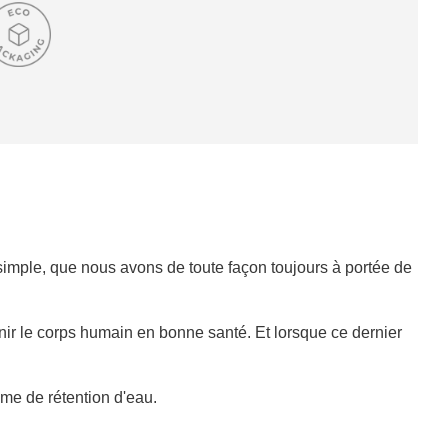
R
G
E
M
E
N
T
E
N
C
O
U
 simple, que nous avons de toute façon toujours à portée de
R
S
.
.
enir le corps humain en bonne santé. Et lorsque ce dernier
.
ême de rétention d'eau.