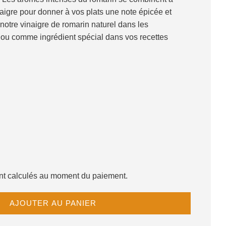
naigre pour donner à vos plats une note épicée et
z notre vinaigre de romarin naturel dans les
s ou comme ingrédient spécial dans vos recettes
sont calculés au moment du paiement.
C
AJOUTER AU PANIER
H
A