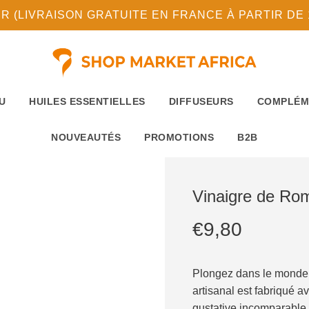
(LIVRAISON GRATUITE EN FRANCE À PARTIR DE 10
U
HUILES ESSENTIELLES
DIFFUSEURS
COMPLÉM
NOUVEAUTÉS
PROMOTIONS
B2B
Vinaigre de R
Prix
Prix
€9,80
réduit
régulier
Plongez dans le monde d
artisanal est fabriqué a
gustative incomparable