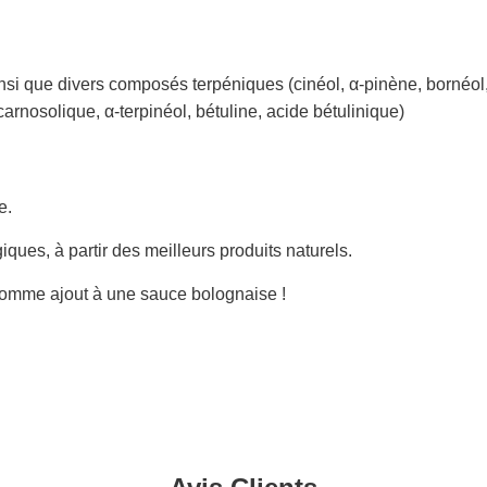
ainsi que divers composés terpéniques (cinéol, α-pinène, bornéol
rnosolique, α-terpinéol, bétuline, acide bétulinique)
e.
ques, à partir des meilleurs produits naturels.
 comme ajout à une sauce bolognaise !