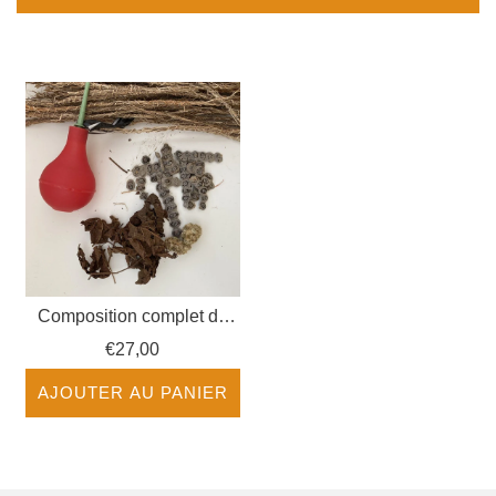
Composition complet du
Gongolili avec Materiel
€27,00
AJOUTER AU PANIER