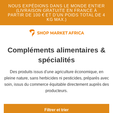
NOUS EXPÉDIONS DANS LE MONDE ENTIER
(LIVRAISON GRATUITE EN FRANCE À
PARTIR DE 100 € ET D'UN POIDS TOTAL DE 4
KG MAX.)
Compléments alimentaires &
spécialités
Des produits issus d'une agriculture économique, en
pleine nature, sans herbicides ni pesticides, préparés avec
soin, issus du commerce équitable directement auprès des
producteurs.
Filtrer et trier