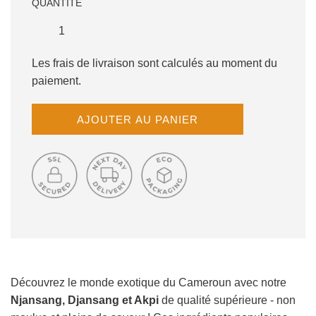
QUANTITÉ
Les frais de livraison sont calculés au moment du
paiement.
C
AJOUTER AU PANIER
H
A
R
G
E
M
E
N
T
E
N
Découvrez le monde exotique du Cameroun avec notre
C
Njansang, Djansang et Akpi
de qualité supérieure - non
O