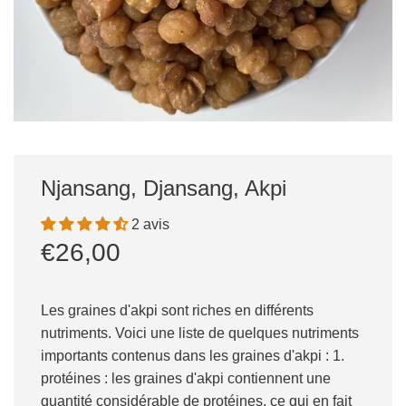
Njansang, Djansang, Akpi
2 avis
Prix
Prix
€26,00
réduit
régulier
Les graines d'akpi sont riches en différents
nutriments. Voici une liste de quelques nutriments
importants contenus dans les graines d'akpi : 1.
protéines : les graines d'akpi contiennent une
quantité considérable de protéines, ce qui en fait