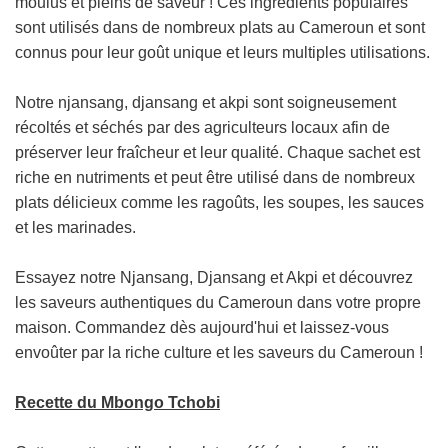
moulus et pleins de saveur ! Ces ingrédients populaires
U
sont utilisés dans de nombreux plats au Cameroun et sont
R
connus pour leur goût unique et leurs multiples utilisations.
S
.
.
Notre njansang, djansang et akpi sont soigneusement
.
récoltés et séchés par des agriculteurs locaux afin de
préserver leur fraîcheur et leur qualité. Chaque sachet est
riche en nutriments et peut être utilisé dans de nombreux
plats délicieux comme les ragoûts, les soupes, les sauces
et les marinades.
Essayez notre Njansang, Djansang et Akpi et découvrez
les saveurs authentiques du Cameroun dans votre propre
maison. Commandez dès aujourd'hui et laissez-vous
envoûter par la riche culture et les saveurs du Cameroun !
Recette du Mbongo Tchobi