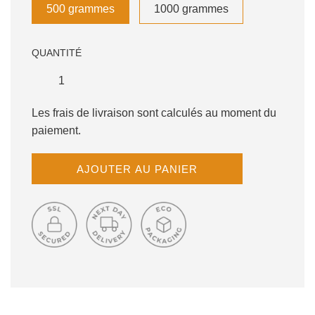
500 grammes
1000 grammes
QUANTITÉ
Les frais de livraison sont calculés au moment du
paiement.
C
AJOUTER AU PANIER
H
A
R
G
E
M
E
N
T