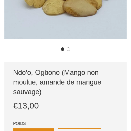
Ndo’o, Ogbono (Mango non
moulue, amande de mangue
sauvage)
Prix
Prix
€13,00
réduit
régulier
POIDS