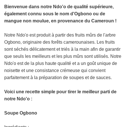
E
N
Bienvenue dans notre Ndo'o de qualité supérieure,
C
également connu sous le nom d'Ogbono ou de
O
mangue non moulue, en provenance du Cameroun !
U
R
Notre Ndo'o est produit à partir des fruits mûrs de l'arbre
S
.
Ogbono, originaire des forêts camerounaises. Les fruits
.
sont séchés délicatement et triés à la main afin de garantir
.
que seuls les meilleurs et les plus mûrs sont utilisés. Notre
Ndo'o est de la plus haute qualité et a un goût unique de
noisette et une consistance crémeuse qui convient
parfaitement à la préparation de soupes et de sauces.
Voici une recette simple pour tirer le meilleur parti de
notre Ndo'o :
Soupe Ogbono