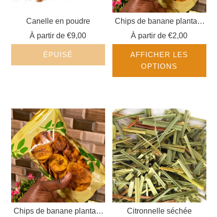
Canelle en poudre
Chips de banane plantain
mûre
À partir de
€9,00
À partir de
€2,00
ÉPUISÉ
AFFICHER LES
OPTIONS
Chips de banane plantain
Citronnelle séchée