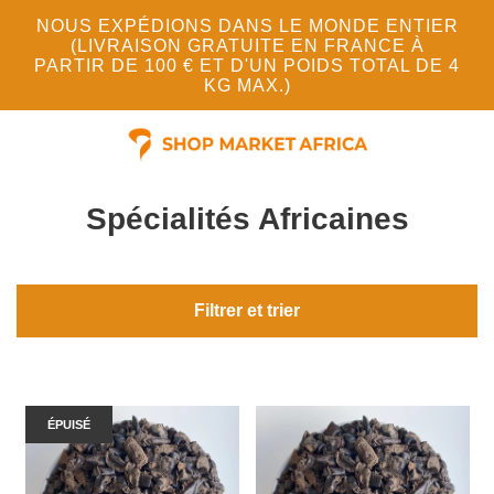
NOUS EXPÉDIONS DANS LE MONDE ENTIER
(LIVRAISON GRATUITE EN FRANCE À
PARTIR DE 100 € ET D'UN POIDS TOTAL DE 4
KG MAX.)
Spécialités Africaines
Filtrer et trier
ÉPUISÉ