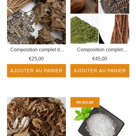
Composition complet du
Composition complet
Gongolili plus 4 côtés
Secret des Hommes
€25,00
€45,00
AJOUTER AU PANIER
AJOUTER AU PANIER
EN SOLDE