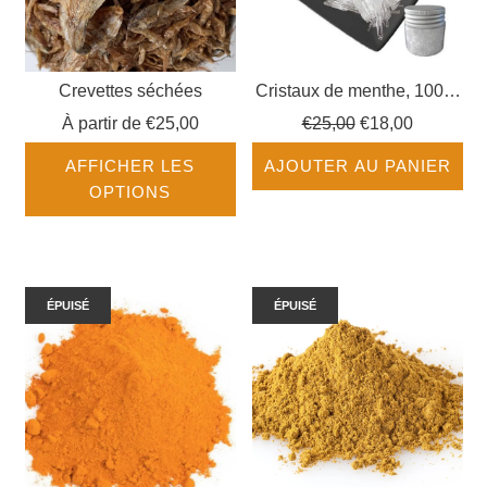
Crevettes séchées
Cristaux de menthe, 100%
purs
Prix
À partir de
€25,00
€25,00
€18,00
régulier
AFFICHER LES
AJOUTER AU PANIER
OPTIONS
ÉPUISÉ
ÉPUISÉ