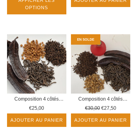
AFFICHER LES
AJOUTER AU PANIER
OPTIONS
EN SOLDE
Composition 4 côtés
Composition 4 côtés
complet
complet avec Materiel
Prix
€25,00
€30,00
€27,50
régulier
AJOUTER AU PANIER
AJOUTER AU PANIER