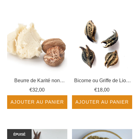
Beurre de Karité non
Bicorne ou Griffe de Lion,
raffiné
ou Warabassoni en
€32,00
€18,00
Mandingue
AJOUTER AU PANIER
AJOUTER AU PANIER
ÉPUISÉ