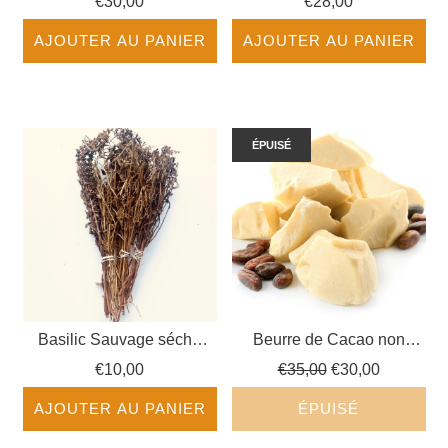
€30,00
€28,00
AJOUTER AU PANIER
AJOUTER AU PANIER
ÉPUISÉ
Basilic Sauvage séché
Beurre de Cacao non
(osime)
raffiné
Prix
€10,00
€35,00
€30,00
régulier
AJOUTER AU PANIER
ÉPUISÉ