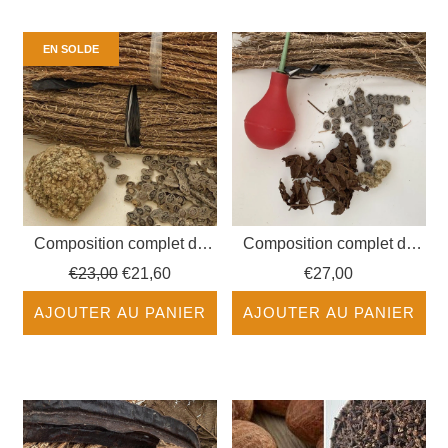
EN SOLDE
Composition complet du
Composition complet du
Gongolili
Gongolili avec Materiel
Prix
€23,00
€21,60
€27,00
régulier
AJOUTER AU PANIER
AJOUTER AU PANIER