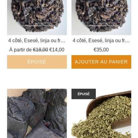
4 côté, Esesé, linja ou fruit
4 côté, Esesé, linja ou fruit
du Tetrapleura tetraptera
du Tetrapleura tetraptera
Prix
À partir de
€18,00
€14,00
€35,00
(coupé)
(coupé)
régulier
ÉPUISÉ
AJOUTER AU PANIER
ÉPUISÉ