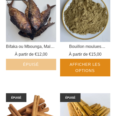
Bifaka ou Mbounga, Malolo
Bouillon moulues
(poissons fumés)
(mélange pour cuisson)
À partir de
€12,00
À partir de
€15,00
ÉPUISÉ
AFFICHER LES
OPTIONS
ÉPUISÉ
ÉPUISÉ