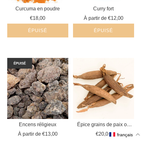
Curcuma en poudre
Curry fort
€18,00
À partir de
€12,00
ÉPUISÉ
ÉPUISÉ
ÉPUISÉ
Encens réligieux
Épice grains de paix ou
maniguette long sucre
À partir de
€13,00
€20,00
français
(jujube)