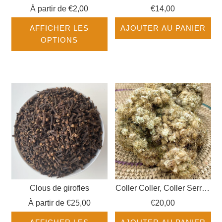
salé
À partir de
€2,00
€14,00
AFFICHER LES
AJOUTER AU PANIER
OPTIONS
Clous de girofles
Coller Coller, Coller Serrer,
Secret des Femmes
À partir de
€25,00
€20,00