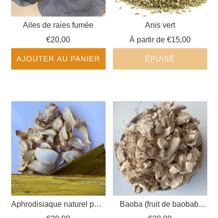
Ailes de raies fumée
Anis vert
€20,00
À partir de
€15,00
AJOUTER AU PANIER
ÉPUISÉ
Aphrodisiaque naturel pour
Baoba (fruit de baobab,
elle + lui
pain de singe) en poudre